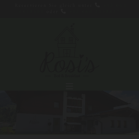
Reservieren Sie gleich unter
+43 664

4618504
oder
+43 664 2338827
