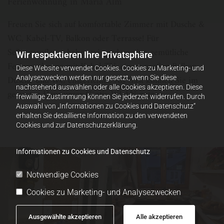
Ferienwohnung in Maria Alm
Freuen Sie sich auf komfortable Zimmer mit Dusche &
WC, Kabel-TV, Balkon oder Terrasse! Für
Selbstverpfleger haben wir zudem eine gemütliche
Wir respektieren Ihre Privatsphäre
Ferienwohnung mit Kabel-TV, einem großen Balkon,
Diese Website verwendet Cookies. Cookies zu Marketing- und
Dusche und WC eingerichtet. Als Gast können Sie im
Analysezwecken werden nur gesetzt, wenn Sie diese
nachstehend auswählen oder alle Cookies akzeptieren. Diese
gesamten Haus unser Gratis-WLAN nutzen.
freiwillige Zustimmung können Sie jederzeit widerrufen. Durch
Auswahl von „Informationen zu Cookies und Datenschutz“
erhalten Sie detaillierte Information zu den verwendeten
Cookies und zur Datenschutzerklärung.
Informationen zu Cookies und Datenschutz
Notwendige Cookies
Cookies zu Marketing- und Analysezwecken
Ausgewählte akzeptieren
Alle akzeptieren